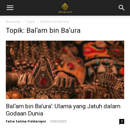
Beranda
Topik
Bal’am bin Ba’ura
Topik: Bal’am bin Ba’ura
Bal‘am bin Ba‘ura‘: Ulama yang Jatuh dalam
Godaan Dunia
Fatia Salma Fiddaroyni
-
25/03/2025
0