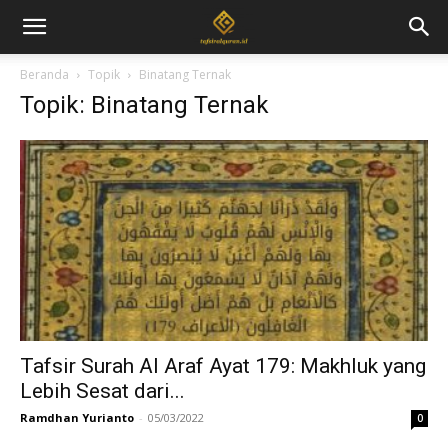
Beranda
Topik
Binatang Ternak
Topik: Binatang Ternak
Tafsir Surah Al Araf Ayat 179: Makhluk yang
Lebih Sesat dari...
Ramdhan Yurianto
-
05/03/2022
0