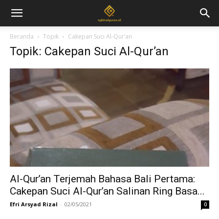
Beranda
Topik
Cakepan Suci Al-Qur’an
Topik: Cakepan Suci Al-Qur’an
Al-Qur’an Terjemah Bahasa Bali Pertama:
Cakepan Suci Al-Qur’an Salinan Ring Basa...
Efri Arsyad Rizal
-
02/05/2021
0