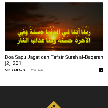
Doa Sapu Jagat dan Tafsir Surah al-Baqarah
[2]: 201
Alif Jabal Kurdi
-
10/09/2020
0