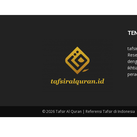
di
TE
Indonesia
tafsi
Rese
deng
ikht
pera
© 2026 Tafsir Al Quran | Referensi Tafsir di Indonesia