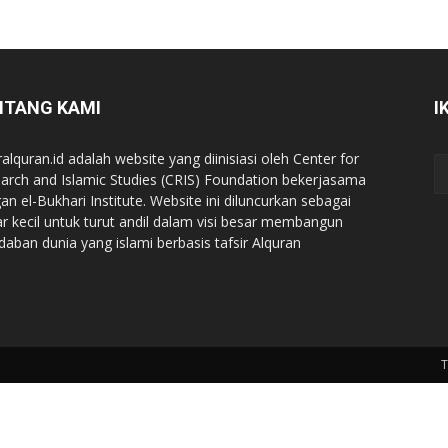
NTANG KAMI
I
ralquran.id adalah website yang diinisiasi oleh Center for
arch and Islamic Studies (CRIS) Foundation bekerjasama
an el-Bukhari Institute. Website ini diluncurkan sebagai
iar kecil untuk turut andil dalam visi besar membangun
daban dunia yang islami berbasis tafsir Alquran
T