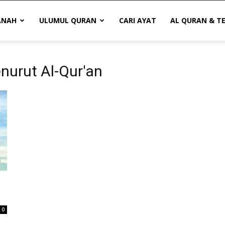
ANAH
ULUMUL QURAN
CARI AYAT
AL QURAN & T
nurut Al-Qur'an
0