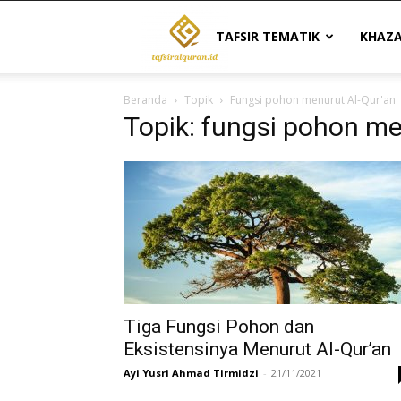
Tafsir
TAFSIR TEMATIK
KHAZ
Beranda
Topik
Fungsi pohon menurut Al-Qur'an
Al
Topik: fungsi pohon me
Quran
|
Referensi
Tiga Fungsi Pohon dan
Eksistensinya Menurut Al-Qur’an
Ayi Yusri Ahmad Tirmidzi
-
21/11/2021
Tafsir