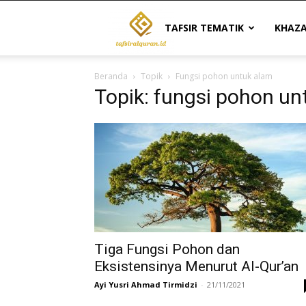
Tafsir
TAFSIR TEMATIK
KHAZ
Beranda
Topik
Fungsi pohon untuk alam
Al
Topik: fungsi pohon un
Quran
|
Referensi
Tiga Fungsi Pohon dan
Eksistensinya Menurut Al-Qur’an
Ayi Yusri Ahmad Tirmidzi
-
21/11/2021
Tafsir