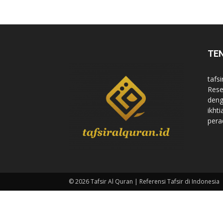
di
TE
Indonesia
tafsi
Rese
deng
ikht
pera
© 2026 Tafsir Al Quran | Referensi Tafsir di Indonesia