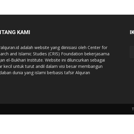
NTANG KAMI
I
ralquran.id adalah website yang diinisiasi oleh Center for
arch and Islamic Studies (CRIS) Foundation bekerjasama
an el-Bukhari Institute. Website ini diluncurkan sebagai
iar kecil untuk turut andil dalam visi besar membangun
daban dunia yang islami berbasis tafsir Alquran
T