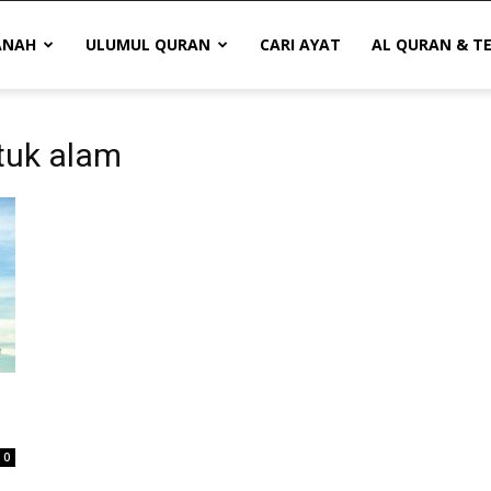
ANAH
ULUMUL QURAN
CARI AYAT
AL QURAN & T
tuk alam
0