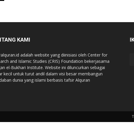
NTANG KAMI
I
ralquran.id adalah website yang diinisiasi oleh Center for
arch and Islamic Studies (CRIS) Foundation bekerjasama
an el-Bukhari Institute. Website ini diluncurkan sebagai
iar kecil untuk turut andil dalam visi besar membangun
daban dunia yang islami berbasis tafsir Alquran
T