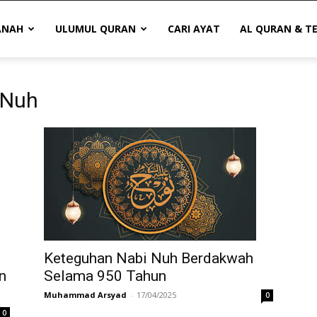
ANAH
ULUMUL QURAN
CARI AYAT
AL QURAN & T
 Nuh
Keteguhan Nabi Nuh Berdakwah
n
Selama 950 Tahun
Muhammad Arsyad
-
17/04/2025
0
0