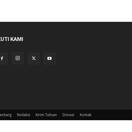
KUTI KAMI
entang
Redaksi
Kirim Tulisan
Donasi
Kontak