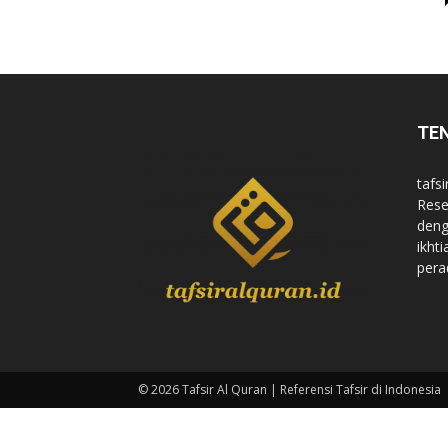
di
TE
Indonesia
tafsi
Rese
deng
ikht
pera
© 2026 Tafsir Al Quran | Referensi Tafsir di Indonesia