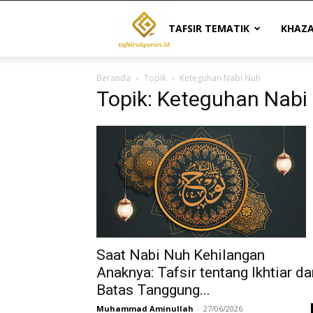
Tafsir
TAFSIR TEMATIK
KHAZ
Beranda
Topik
Keteguhan Nabi Nuh
Al
Topik: Keteguhan Nabi
Quran
|
Referensi
Saat Nabi Nuh Kehilangan
Anaknya: Tafsir tentang Ikhtiar da
Batas Tanggung...
Tafsir
Muhammad Aminullah
-
27/06/2026