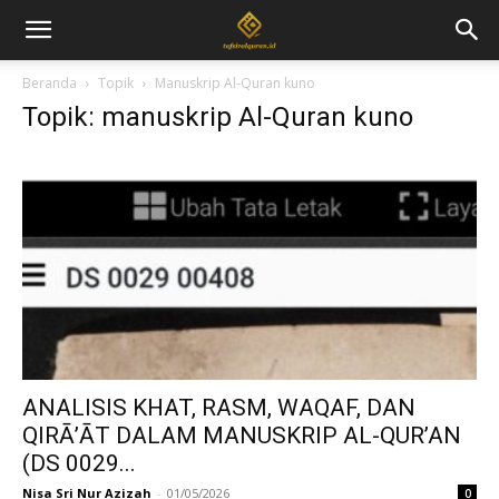
Beranda
Topik
Manuskrip Al-Quran kuno
Topik: manuskrip Al-Quran kuno
ANALISIS KHAT, RASM, WAQAF, DAN
QIRĀ’ĀT DALAM MANUSKRIP AL-QUR’AN
(DS 0029...
Nisa Sri Nur Azizah
-
01/05/2026
0