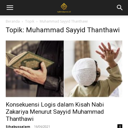
Beranda
Topik
Muhammad Sayyid Thanthawi
Topik: Muhammad Sayyid Thanthawi
Konsekuensi Logis dalam Kisah Nabi
Zakariya Menurut Sayyid Muhammad
Thanthawi
Sihabussalam
-
16/06/2021
0