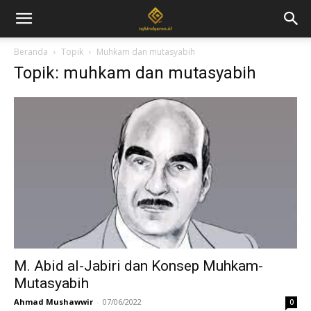
Beranda
Topik
Muhkam dan mutasyabih
Topik: muhkam dan mutasyabih
M. Abid al-Jabiri dan Konsep Muhkam-
Mutasyabih
Ahmad Mushawwir
-
07/06/2022
0