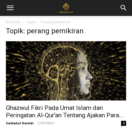
Beranda
Topik
Perang pemikiran
Topik: perang pemikiran
Ghazwul Fikri Pada Umat Islam dan
Peringatan Al-Qur’an Tentang Ajakan Para...
Saibatul Hamdi
-
27/07/2021
0