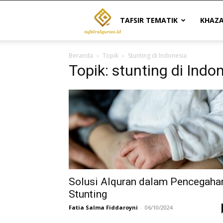
Tafsir
TAFSIR TEMATIK
KHAZ
Beranda
Topik
Stunting di Indonesia
Al
Topik: stunting di Indo
Quran
|
Referensi
Solusi Alquran dalam Pencegaha
Stunting
Fatia Salma Fiddaroyni
-
06/10/2024
Tafsir