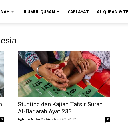
ANAH
ULUMUL QURAN
CARI AYAT
AL QURAN & T
nesia
n
Stunting dan Kajian Tafsir Surah
Al-Baqarah Ayat 233
Aghnia Nuha Zahidah
-
24/06/2022
0
0