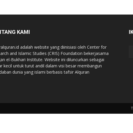
NTANG KAMI
I
ralquran.id adalah website yang diinisiasi oleh Center for
arch and Islamic Studies (CRIS) Foundation bekerjasama
an el-Bukhari Institute. Website ini diluncurkan sebagai
iar kecil untuk turut andil dalam visi besar membangun
daban dunia yang islami berbasis tafsir Alquran
T