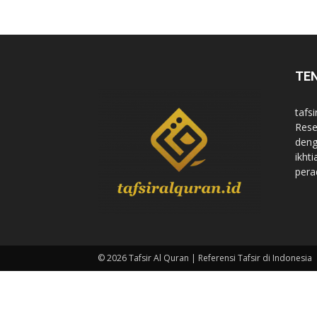
di
TE
Indonesia
tafsi
Rese
deng
ikht
pera
© 2026 Tafsir Al Quran | Referensi Tafsir di Indonesia