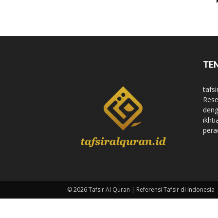
di
TE
Indonesia
tafsi
Rese
deng
ikht
pera
© 2026 Tafsir Al Quran | Referensi Tafsir di Indonesia