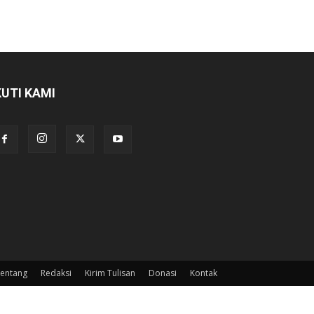
KUTI KAMI
entang
Redaksi
Kirim Tulisan
Donasi
Kontak