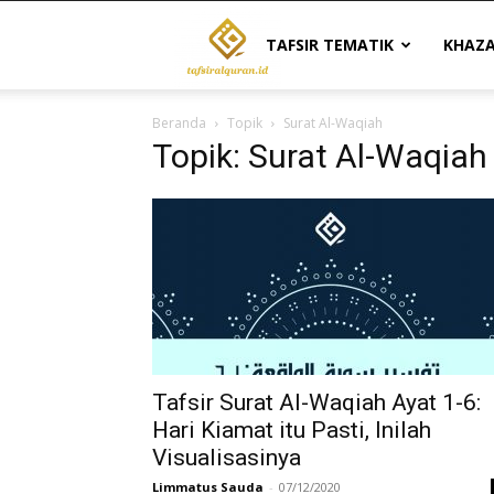
Tafsir
TAFSIR TEMATIK
KHAZ
Beranda
Topik
Surat Al-Waqiah
Al
Topik: Surat Al-Waqiah
Quran
|
Referensi
Tafsir Surat Al-Waqiah Ayat 1-6:
Hari Kiamat itu Pasti, Inilah
Visualisasinya
Tafsir
Limmatus Sauda
-
07/12/2020