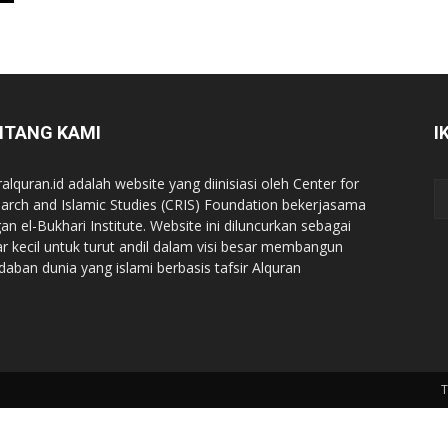
NTANG KAMI
I
ralquran.id adalah website yang diinisiasi oleh Center for
arch and Islamic Studies (CRIS) Foundation bekerjasama
an el-Bukhari Institute. Website ini diluncurkan sebagai
iar kecil untuk turut andil dalam visi besar membangun
daban dunia yang islami berbasis tafsir Alquran
T