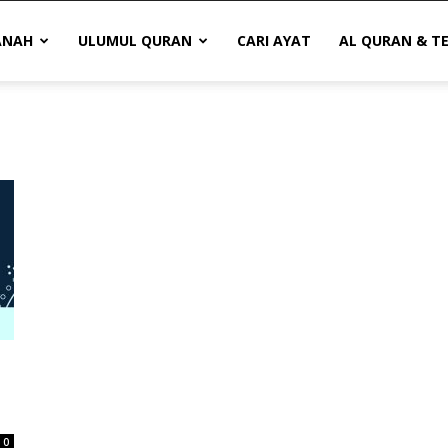
ANAH
ULUMUL QURAN
CARI AYAT
AL QURAN & T
0