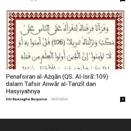
Penafsiran al-Ażqān (QS. Al-Isrā’:109)
dalam Tafsir Anwār al-Tanzīl dan
Hasyiyahnya
Siti Baazegha Busyaina
-
30/01/2026
0