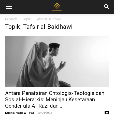
Beranda
Topik
Tafsir al-Baidhawi
Topik: Tafsir al-Baidhawi
Antara Penafsiran Ontologis-Teologis dan
Sosial-Hierarkis: Meninjau Kesetaraan
Gender ala Al-Rāzī dan...
Krisna Hadi Wijaya
-
20/04/2026
0