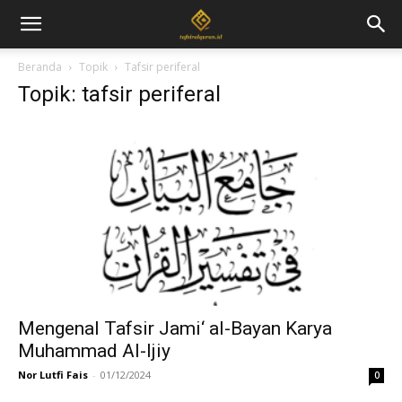
Beranda
Topik
Tafsir periferal
Topik: tafsir periferal
Mengenal Tafsir Jami‘ al-Bayan Karya
Muhammad Al-Ijiy
Nor Lutfi Fais
-
01/12/2024
0