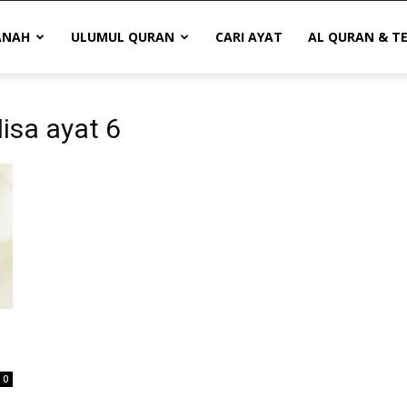
ANAH
ULUMUL QURAN
CARI AYAT
AL QURAN & T
Nisa ayat 6
0