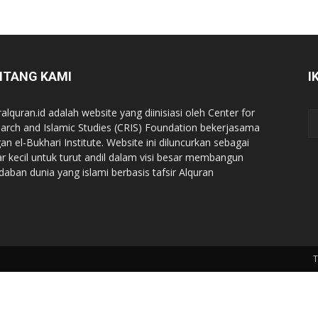
NTANG KAMI
I
ralquran.id adalah website yang diinisiasi oleh Center for
arch and Islamic Studies (CRIS) Foundation bekerjasama
an el-Bukhari Institute. Website ini diluncurkan sebagai
iar kecil untuk turut andil dalam visi besar membangun
daban dunia yang islami berbasis tafsir Alquran
T