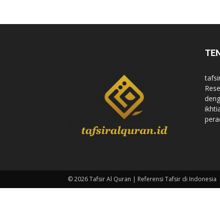
di
TE
Indonesia
tafsi
Rese
deng
ikht
pera
© 2026 Tafsir Al Quran | Referensi Tafsir di Indonesia