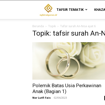
Tafsir
TAFSIR TEMATIK
KHAZ
Beranda
Topik
Tafsir surah An-Nisa ayat 6
Al
Topik: tafsir surah An-
Quran
|
Referensi
Polemik Batas Usia Perkawinan
Anak (Bagian 1)
Nor Lutfi Fais
-
02/06/2023
Tafsir