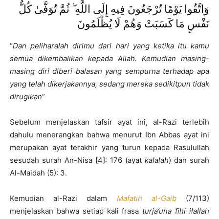
وَاتَّقُوا يَوْمًا تُرْجَعُونَ فِيهِ إِلَى اللَّهِ ۖ ثُمَّ تُوَفَّىٰ كُلُّ
نَفْسٍ مَا كَسَبَتْ وَهُمْ لَا يُظْلَمُونَ
“
Dan peliharalah dirimu dari hari yang ketika itu kamu
semua dikembalikan kepada Allah. Kemudian masing-
masing diri diberi balasan yang sempurna terhadap apa
yang telah dikerjakannya, sedang mereka sedikitpun tidak
dirugikan
”
Sebelum menjelaskan tafsir ayat ini, al-Razi terlebih
dahulu menerangkan bahwa menurut Ibn Abbas ayat ini
merupakan ayat terakhir yang turun kepada Rasulullah
sesudah surah An-Nisa [4]: 176 (ayat
kalalah
) dan surah
Al-Maidah (5): 3.
Kemudian al-Razi dalam
Mafatih al-Gaib
(7/113)
menjelaskan bahwa setiap kali frasa
turja’una fihi ilallah