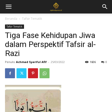
Beranda
Tafsir Tematik
Tafsir Tematik
Tiga Fase Kehidupan Jiwa
dalam Perspektif Tafsir al-
Razi
Penulis
Achmad Syariful Afif
-
25/03/2022
1606
0