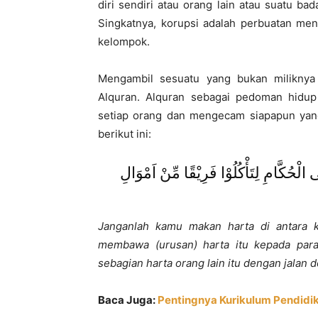
diri sendiri atau orang lain atau suatu b
Singkatnya, korupsi adalah perbuatan men
kelompok.
Mengambil sesuatu yang bukan miliknya
Alquran. Alquran sebagai pedoman hidu
setiap orang dan mengecam siapapun yang
berikut ini:
لَى الْحُكَّامِ لِتَأْكُلُوْا فَرِيْقًا مِّنْ اَمْوَالِ
Janganlah kamu makan harta di antara k
membawa (urusan) harta itu kepada pa
sebagian harta orang lain itu dengan jalan 
Baca Juga:
Pentingnya Kurikulum Pendidika