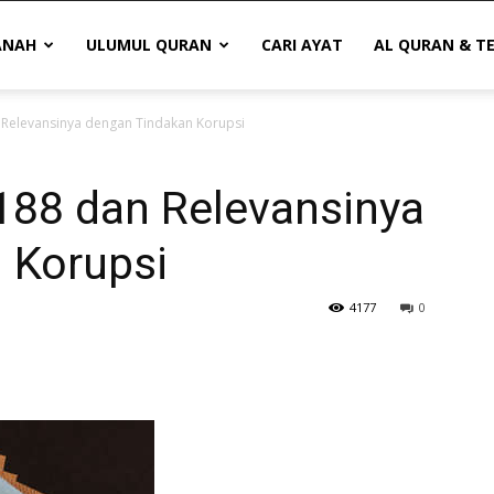
ANAH
ULUMUL QURAN
CARI AYAT
AL QURAN & T
 Relevansinya dengan Tindakan Korupsi
188 dan Relevansinya
 Korupsi
4177
0