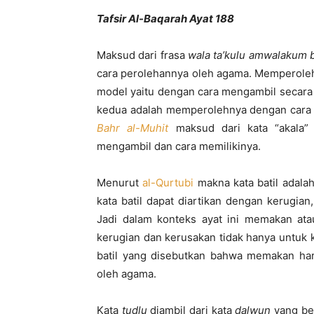
Tafsir Al-Baqarah Ayat 188
Maksud dari frasa
wala ta’kulu amwalakum 
cara perolehannya oleh agama. Memperoleh
model yaitu dengan cara mengambil secara
kedua adalah memperolehnya dengan cara se
Bahr al-Muhit
maksud dari kata “akala” 
mengambil dan cara memilikinya.
Menurut
al-Qurtubi
makna kata batil adala
kata batil dapat diartikan dengan kerugia
Jadi dalam konteks ayat ini memakan at
kerugian dan kerusakan tidak hanya untuk 
batil yang disebutkan bahwa memakan hart
oleh agama.
Kata
tudlu
diambil dari kata
dalwun
yang be