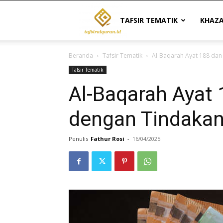
Tafsir
TAFSIR TEMATIK
KHAZ
Beranda
Tafsir Tematik
Al-Baqarah Ayat 188 dan
Al
Tafsir Tematik
Al-Baqarah Ayat 
Quran
dengan Tindakan
|
Penulis
Fathur Rosi
-
16/04/2025
Referensi
Tafsir