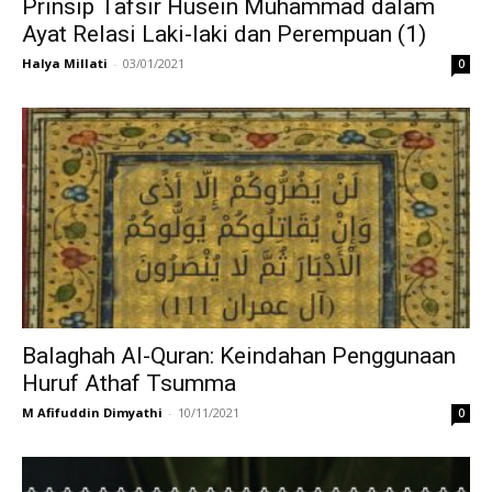
Prinsip Tafsir Husein Muhammad dalam
Ayat Relasi Laki-laki dan Perempuan (1)
Halya Millati
-
03/01/2021
0
Balaghah Al-Quran: Keindahan Penggunaan
Huruf Athaf Tsumma
M Afifuddin Dimyathi
-
10/11/2021
0