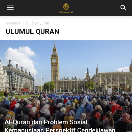
Beranda
Ulumul Quran
ULUMUL QURAN
Al-Quran dan Problem Sosial
Kemanusiaan Perspektif Cendekiawan