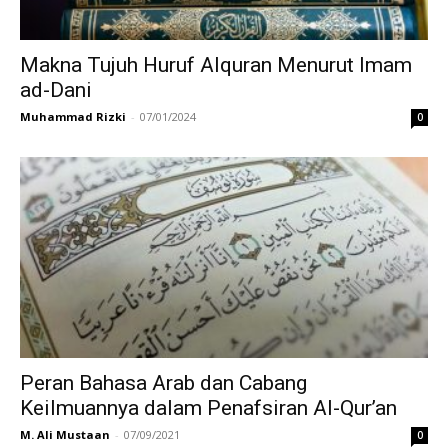
Makna Tujuh Huruf Alquran Menurut Imam
ad-Dani
Muhammad Rizki
-
07/01/2024
0
Peran Bahasa Arab dan Cabang
Keilmuannya dalam Penafsiran Al-Qur’an
M. Ali Mustaan
-
07/09/2021
0