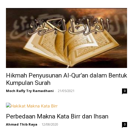
Hikmah Penyusunan Al-Qur’an dalam Bentuk
Kumpulan Surah
Moch Rafly Try Ramadhani
-
21/05/2021
0
Perbedaan Makna Kata Birr dan Ihsan
Ahmad Thib Raya
-
12/08/2020
0