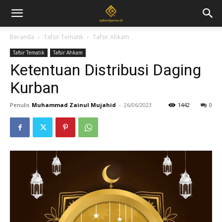
Beranda
Tafsir Tematik
Tafsir Ahkam
Tafsir Tematik
Tafsir Ahkam
Ketentuan Distribusi Daging
Kurban
Penulis
Muhammad Zainul Mujahid
-
26/06/2023
1442
0