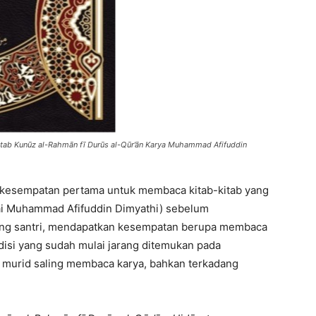
 Kitab Kunūz al-Rahmān fī Durūs al-Qūr’ān Karya Muhammad Afifuddin
 kesempatan pertama untuk membaca kitab-kitab yang
Kiai Muhammad Afifuddin Dimyathi) sebelum
rang santri, mendapatkan kesempatan berupa membaca
isi yang sudah mulai jarang ditemukan pada
n murid saling membaca karya, bahkan terkadang