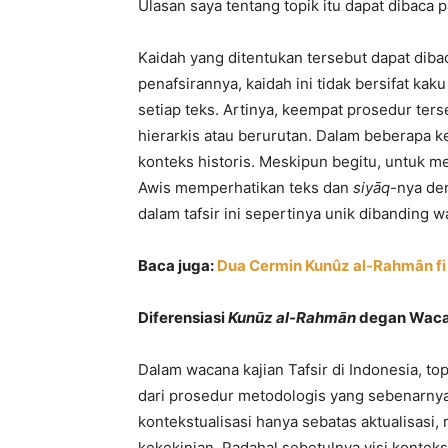
Ulasan saya tentang topik itu dapat dibaca 
Kaidah yang ditentukan tersebut dapat diba
penafsirannya, kaidah ini tidak bersifat ka
setiap teks. Artinya, keempat prosedur ters
hierarkis atau berurutan. Dalam beberapa k
konteks historis. Meskipun begitu, untuk 
Awis memperhatikan teks dan
siyāq-
nya den
dalam tafsir ini sepertinya unik dibanding 
Baca juga:
Dua Cermin Kunûz al-Rahmân fi 
Diferensiasi
Kunūz al-Rahmān
degan Wacan
Dalam wacana kajian Tafsir di Indonesia, to
dari prosedur metodologis yang sebenarny
kontekstualisasi hanya sebatas aktualisasi,
kekekinian. Padahal sebetulnya visi konte