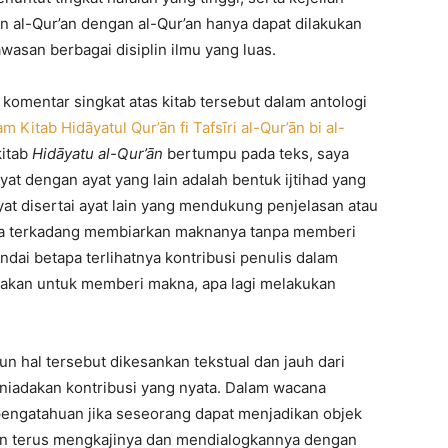
 al-Qur’an dengan al-Qur’an hanya dapat dilakukan
wasan berbagai disiplin ilmu yang luas.
komentar singkat atas kitab tersebut dalam antologi
am Kitab Hidāyatul Qur’ān fi Tafsīri al-Qur’ān bi al-
kitab
Hidāyatu al-Qur’ān
bertumpu pada teks, saya
at dengan ayat yang lain adalah bentuk ijtihad yang
yat disertai ayat lain yang mendukung penjelasan atau
juga terkadang membiarkan maknanya tanpa memberi
ndai betapa terlihatnya kontribusi penulis dalam
kan untuk memberi makna, apa lagi melakukan
 hal tersebut dikesankan tekstual dan jauh dari
meniadakan kontribusi yang nyata. Dalam wacana
pengatahuan jika seseorang dapat menjadikan objek
n terus mengkajinya dan mendialogkannya dengan