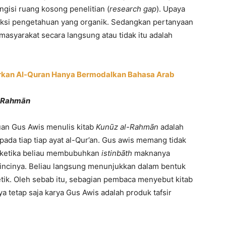
gisi ruang kosong penelitian (
research gap
). Upaya
uksi pengetahuan yang organik. Sedangkan pertanyaan
masyarakat secara langsung atau tidak itu adalah
irkan Al-Quran Hanya Bermodalkan Bahasa Arab
l-Rahmān
juan Gus Awis menulis kitab
Kunūz al-Rahmān
adalah
ada tiap tiap ayat al-Qur’an. Gus awis memang tidak
a ketika beliau membubuhkan
istinbāth
maknanya
incinya. Beliau langsung menunjukkan dalam bentuk
etik. Oleh sebab itu, sebagian pembaca menyebut kitab
ya tetap saja karya Gus Awis adalah produk tafsir