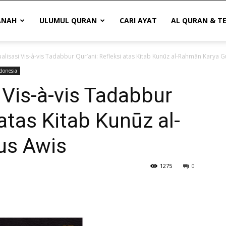
ANAH
ULUMUL QURAN
CARI AYAT
AL QURAN & T
alisasi Vis-à-vis Tadabbur Qur’ani: Refleksi atas Kitab Kunūz al-Rahmān Karya 
ndonesia
 Vis-à-vis Tadabbur
 atas Kitab Kunūz al-
us Awis
1275
0