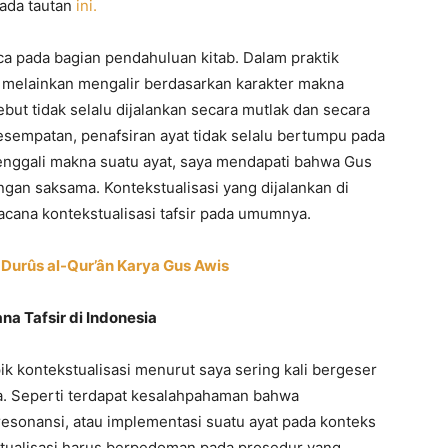
pada tautan
ini.
ca pada bagian pendahuluan kitab. Dalam praktik
ku melainkan mengalir berdasarkan karakter makna
ebut tidak selalu dijalankan secara mutlak dan secara
esempatan, penafsiran ayat tidak selalu bertumpu pada
menggali makna suatu ayat, saya mendapati bahwa Gus
gan saksama. Kontekstualisasi yang dijalankan di
wacana kontekstualisasi tafsir pada umumnya.
Durûs al-Qur’ân Karya Gus Awis
a Tafsir di Indonesia
pik kontekstualisasi menurut saya sering kali bergeser
a. Seperti terdapat kesalahpahaman bahwa
 resonansi, atau implementasi suatu ayat pada konteks
kstualisasi harus berpedoman pada prosedur yang