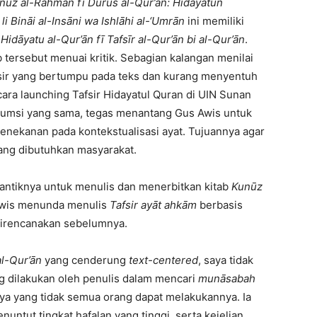
nūz al-Rahmān fī Durūs al-Qūr’ān:
Hidāyatun
i Bināi al-Insāni wa Ishlāhi al-‘Umrān
ini memiliki
,
Hidāyatu al-Qur’ān fī Tafsīr al-Qur’ān bi al-Qur’ān
.
b tersebut menuai kritik. Sebagian kalangan menilai
afsir yang bertumpu pada teks dan kurang menyentuh
cara launching Tafsir Hidayatul Quran di UIN Sunan
asumsi yang sama, tegas menantang Gus Awis untuk
enekanan pada kontekstualisasi ayat. Tujuannya agar
yang dibutuhkan masyarakat.
mantiknya untuk menulis dan menerbitkan kitab
Kunūz
s Awis menunda menulis
Tafsir
ayāt ahkām
berbasis
direncanakan sebelumnya.
al-Qur’ān
yang cenderung
text-centered
, saya tidak
g dilakukan oleh penulis dalam mencari
munāsabah
aya yang tidak semua orang dapat melakukannya. Ia
untut tingkat hafalan yang tinggi, serta kejelian