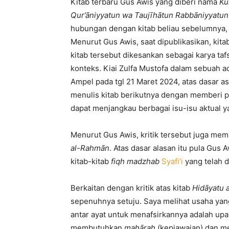
Kitab terbaru Gus Awis yang diberi nama
Ku
Qur’āniyyatun wa Taujīhātun Rabbāniyyatun l
hubungan dengan kitab beliau sebelumnya
Menurut Gus Awis, saat dipublikasikan, kita
kitab tersebut dikesankan sebagai karya t
konteks. Kiai Zulfa Mustofa dalam sebuah a
Ampel pada tgl 21 Maret 2024, atas dasar 
menulis kitab berikutnya dengan memberi p
dapat menjangkau berbagai isu-isu aktual 
Menurut Gus Awis, kritik tersebut juga me
al-Rahmān
. Atas dasar alasan itu pula Gu
kitab-kitab
fiqh madzhab
Syafi’i
yang telah 
Berkaitan dengan kritik atas kitab
Hidāyatu 
sepenuhnya setuju. Saya melihat usaha yan
antar ayat untuk menafsirkannya adalah up
membutuhkan
mahārah
(kepiawaian) dan men