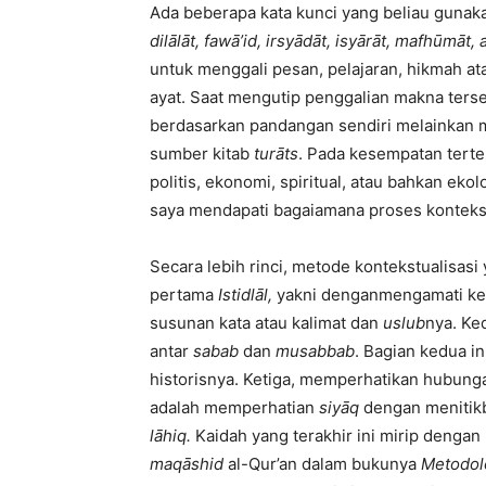
Ada beberapa kata kunci yang beliau guna
dilālāt, fawā’id, irsyādāt, isyārāt, mafhūmā
untuk menggali pesan, pelajaran, hikmah at
ayat. Saat mengutip penggalian makna ter
berdasarkan pandangan sendiri melainkan 
sumber kitab
turāts
. Pada kesempatan tert
politis, ekonomi, spiritual, atau bahkan ekol
saya mendapati bagaiamana proses kontekst
Secara lebih rinci, metode kontekstualisas
pertama
Istidlāl,
yakni denganmengamati ke
susunan kata atau kalimat dan
uslub
nya. Ke
antar
sabab
dan
musabbab
. Bagian kedua i
historisnya. Ketiga, memperhatikan hubung
adalah memperhatian
siyāq
dengan menitik
lāhiq.
Kaidah yang terakhir ini mirip denga
maqāshid
al-Qur’an dalam bukunya
Metodolo