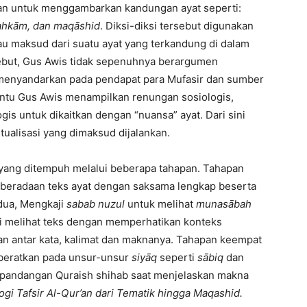
kan untuk menggambarkan kandungan ayat seperti:
t, ahkām, dan maqāshid
. Diksi-diksi tersebut digunakan
au maksud dari suatu ayat yang terkandung di dalam
sebut, Gus Awis tidak sepenuhnya berargumen
menyandarkan pada pendapat para Mufasir dan sumber
entu Gus Awis menampilkan renungan sosiologis,
ogis untuk dikaitkan dengan “nuansa” ayat. Dari sini
ualisasi yang dimaksud dijalankan.
i yang ditempuh melalui beberapa tahapan. Tahapan
beradaan teks ayat dengan saksama lengkap beserta
dua, Mengkaji
sabab nuzul
untuk melihat
munasābah
ni melihat teks dengan memperhatikan konteks
an antar kata, kalimat dan maknanya. Tahapan keempat
beratkan pada unsur-unsur
siyāq
seperti
sābiq
dan
n pandangan Quraish shihab saat menjelaskan makna
gi Tafsir Al-Qur’an dari Tematik hingga Maqashid.