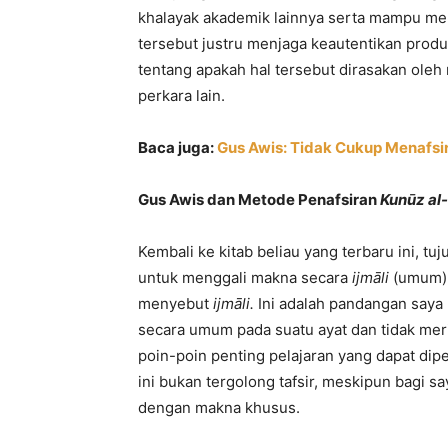
khalayak akademik lainnya serta mampu men
tersebut justru menjaga keautentikan prod
tentang apakah hal tersebut dirasakan oleh 
perkara lain.
Baca juga:
Gus Awis: Tidak Cukup Menafs
Gus Awis dan Metode Penafsiran
Kunūz a
Kembali ke kitab beliau yang terbaru ini, tu
untuk menggali makna secara
ijmāli
(umum)p
menyebut
ijmāli.
Ini adalah pandangan say
secara umum pada suatu ayat dan tidak mer
poin-poin penting pelajaran yang dapat dip
ini bukan tergolong tafsir, meskipun bagi sa
dengan makna khusus.