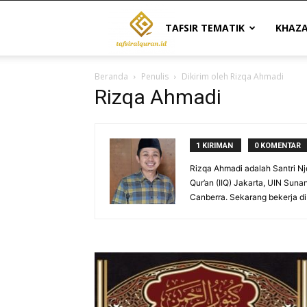
Tafsir
TAFSIR TEMATIK
KHAZ
Beranda
Penulis
Dikirim oleh Rizqa Ahmadi
Al
Rizqa Ahmadi
Quran
1 KIRIMAN
0 KOMENTAR
Rizqa Ahmadi adalah Santri Njo
Qur’an (IIQ) Jakarta, UIN Suna
|
Canberra. Sekarang bekerja di
Referensi
Tafsir