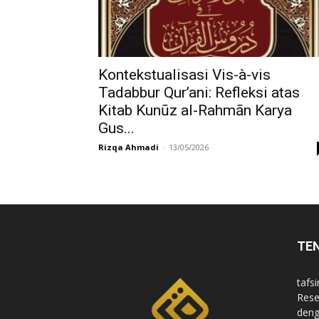
di
Kontekstualisasi Vis-à-vis
Tadabbur Qur’ani: Refleksi atas
Indonesia
Kitab Kunūz al-Rahmān Karya
Gus...
Rizqa Ahmadi
-
13/05/2026
TE
tafsi
Rese
deng