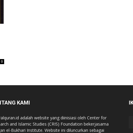
0
NTANG KAMI
I
ralquran.id adalah website yang diinisiasi oleh Center for
arch and Islamic Studies (CRIS) Foundation bekerjasama
an el-Bukhari Institute. Website ini diluncurkan sebagai