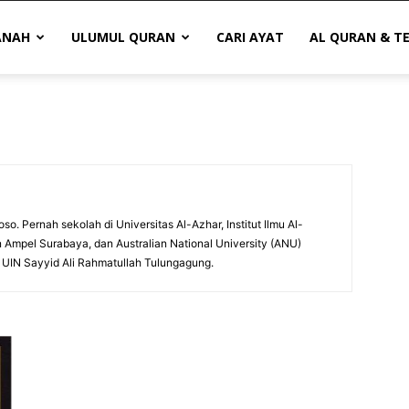
ANAH
ULUMUL QURAN
CARI AYAT
AL QURAN & T
so. Pernah sekolah di Universitas Al-Azhar, Institut Ilmu Al-
n Ampel Surabaya, dan Australian National University (ANU)
 UIN Sayyid Ali Rahmatullah Tulungagung.