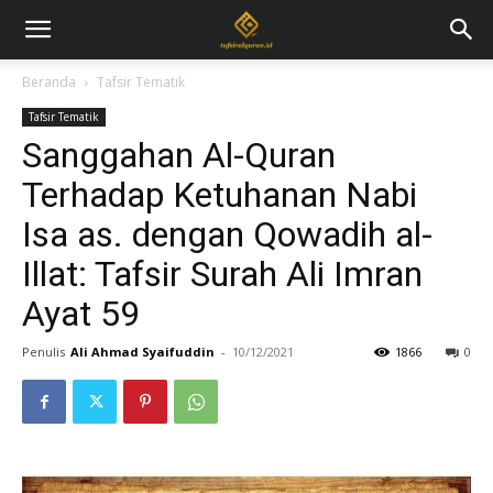
Beranda
Tafsir Tematik
Tafsir Tematik
Sanggahan Al-Quran
Terhadap Ketuhanan Nabi
Isa as. dengan Qowadih al-
Illat: Tafsir Surah Ali Imran
Ayat 59
Penulis
Ali Ahmad Syaifuddin
-
10/12/2021
1866
0