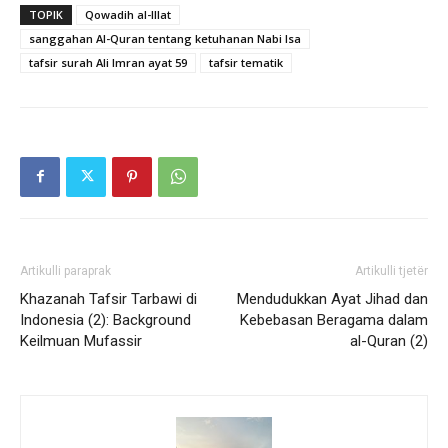
TOPIK
Qowadih al-Illat
sanggahan Al-Quran tentang ketuhanan Nabi Isa
tafsir surah Ali Imran ayat 59
tafsir tematik
Artikulli paraprak
Artikulli tjetër
Khazanah Tafsir Tarbawi di
Mendudukkan Ayat Jihad dan
Indonesia (2): Background
Kebebasan Beragama dalam
Keilmuan Mufassir
al-Quran (2)