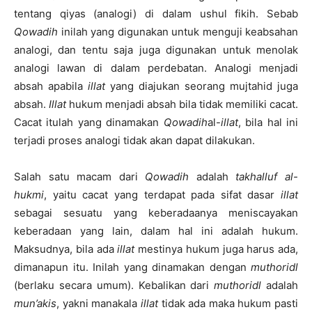
tentang qiyas (analogi) di dalam ushul fikih. Sebab
Qowadih
inilah yang digunakan untuk menguji keabsahan
analogi, dan tentu saja juga digunakan untuk menolak
analogi lawan di dalam perdebatan. Analogi menjadi
absah apabila
illat
yang diajukan seorang mujtahid juga
absah.
Illat
hukum menjadi absah bila tidak memiliki cacat.
Cacat itulah yang dinamakan
Qowadih
al-
illat
, bila hal ini
terjadi proses analogi tidak akan dapat dilakukan.
Salah satu macam dari
Qowadih
adalah
takhalluf al-
hukmi
, yaitu cacat yang terdapat pada sifat dasar
illat
sebagai sesuatu yang keberadaanya meniscayakan
keberadaan yang lain, dalam hal ini adalah hukum.
Maksudnya, bila ada
illat
mestinya hukum juga harus ada,
dimanapun itu. Inilah yang dinamakan dengan
muthoridl
(berlaku secara umum). Kebalikan dari
muthoridl
adalah
mun’akis
, yakni manakala
illat
tidak ada maka hukum pasti