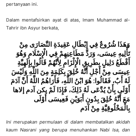
pertanyaan ini.
Dalam mentafsirkan ayat di atas, Imam Muhammad al-
Tahrir ibn Asyur berkata,
وَهَذَا شُرُوعٌ فِي إِبْطَالِ عَقِيدَةِ النَّصَارَى مِنْ
تَأْلِيهِ عِيسَى، وَرَدِّ مَطَاعِنِهِمْ فِي الْإِسْلَامِ وَهُوَ
أَقْطَعُ دَلِيلٍ بِطَرِيقِ الْإِلْزَامِ لِأَنَّهُمْ قَالُوا بِإِلَهِيَّةِ
عِيسَى مِنْ أَجْلِ أَنَّهُ خُلِقَ بِكَلِمَةٍ مِنَ اللَّهِ وَلَيْسَ
لَهُ أَبٌ، فَقَالُوا: هُوَ ابْنُ اللَّهِ، فَأَرَاهُمُ اللَّهُ أَنَّ آدَمَ
أَوْلَى بِأَنْ يُدَّعَى لَهُ ذَلِكَ، فَإِذَا لَمْ يكن آدم إلاها
مَعَ أَنَّهُ خُلِقَ بِدُونِ أَبَوَيْنِ فَعِيسَى أَوْلَى
بِالْمَخْلُوقِيَّةِ مِنْ آدَم
Ini merupakan permulaan di dalam membatalkan akidah
kaum Nasrani yang berupa menuhankan Nabi Isa, dan