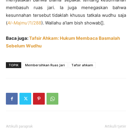
membasuh ruas jari. Ia juga menegaskan bahwa
kesunnahan tersebut tidaklah khusus tatkala wudhu saja
(
Al-Majmu’
/1/288
). Wallahu a’lam bish showab[].
Baca juga:
Tafsir Ahkam: Hukum Membaca Basmalah
Sebelum Wudhu
TOPIK
Membersihkan Ruas Jari
Tafsir ahkam
Artikulli paraprak
Artikulli tjetër