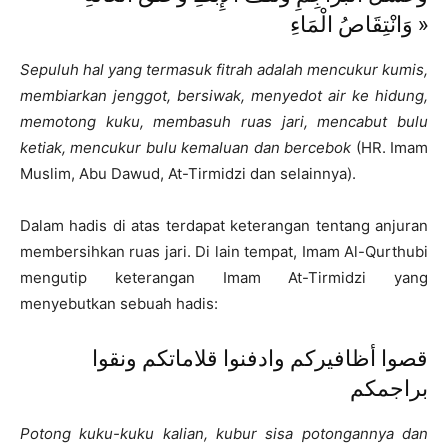
وَانْتِقَاصُ الْمَاءِ »
Sepuluh hal yang termasuk fitrah adalah mencukur kumis,
membiarkan jenggot, bersiwak, menyedot air ke hidung,
memotong kuku, membasuh ruas jari, mencabut bulu
ketiak, mencukur bulu kemaluan dan bercebok
(HR. Imam
Muslim, Abu Dawud, At-Tirmidzi dan selainnya).
Dalam hadis di atas terdapat keterangan tentang anjuran
membersihkan ruas jari. Di lain tempat, Imam Al-Qurthubi
mengutip keterangan Imam At-Tirmidzi yang
menyebutkan sebuah hadis:
قصوا أظافيركم وادفنوا قلاماتكم ونقوا
براجمكم
Potong kuku-kuku kalian, kubur sisa potongannya dan