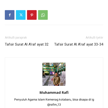
Artikulli paraprak
Artikulli tjetër
Tafsir Surat Al A’raf ayat 32
Tafsir Surat Al A’raf ayat 33-34
Muhammad Rafi
Penyuluh Agama Islam Kemenag kotabaru, bisa disapa di ig
@rafim_13