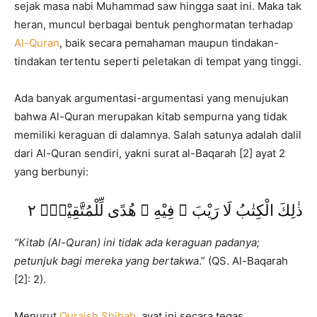
sejak masa nabi Muhammad saw hingga saat ini. Maka tak
heran, muncul berbagai bentuk penghormatan terhadap
Al-Quran
, baik secara pemahaman maupun tindakan-
tindakan tertentu seperti peletakan di tempat yang tinggi.
Ada banyak argumentasi-argumentasi yang menujukan
bahwa Al-Quran merupakan kitab sempurna yang tidak
memiliki keraguan di dalamnya. Salah satunya adalah dalil
dari Al-Quran sendiri, yakni surat al-Baqarah [2] ayat 2
yang berbunyi:
ذٰلِكَ الْكِتٰبُ لَا رَيْبَ ۛ فِيْهِ ۛ هُدًى لِّلْمُتَّقِيْنَۙ ٢
“Kitab (Al-Quran) ini tidak ada keraguan padanya;
petunjuk bagi mereka yang bertakwa
.” (QS. Al-Baqarah
[2]: 2).
Menurut
Quraish Shihab
, ayat ini secara tegas