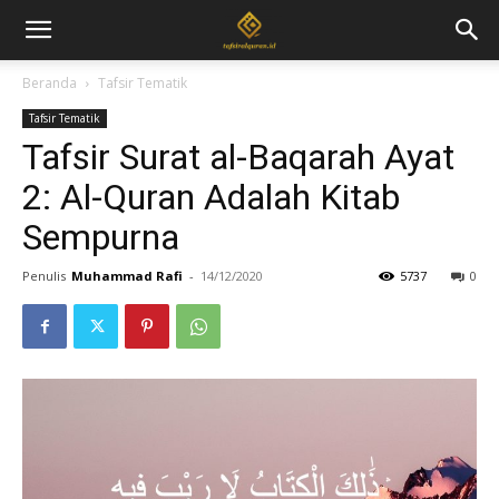
Beranda
Tafsir Tematik
Tafsir Tematik
Tafsir Surat al-Baqarah Ayat
2: Al-Quran Adalah Kitab
Sempurna
Penulis
Muhammad Rafi
-
14/12/2020
5737
0