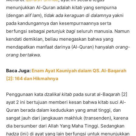
menunjukkan Al-Quran adalah
kitab
yang sempurna
(dengan
alif
lam
),
tidak ada keraguan di dalamnya
yakni
pada kandungannya dan kesempurnaannya serta
berfungsi sebagai
petunjuk bagi
seluruh manusia. Namun
kendati demikian, beliau menegaskan bahwa yang
mendapatkan manfaat darinya (Al-Quran) hanyalah
orang-
orang bertakwa
.
Baca Juga:
Enam Ayat Kauniyah dalam QS. Al-Baqarah
[2]: 164 dan Hikmahnya
Penggunaan kata
dzalikal kitab
pada surat al-Baqarah [2]
ayat 2 ini bertujuan memberi kesan bahwa kitab suci Al-
Quran berada dalam kedudukan yang amat tinggi, dan
sangat jauh dari jangkauan makhluk (transenden), karena
dia bersumber dari Allah Yang Maha Tinggi. Sedangkan
hadza
(ini) di ayat yang lain berfungsi untuk menunjukkan