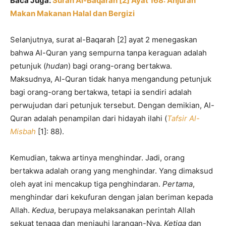
Baca Juga:
Surah Al-Baqarah [2] Ayat 168: Anjuran
Makan Makanan Halal dan Bergizi
Selanjutnya, surat al-Baqarah [2] ayat 2 menegaskan
bahwa Al-Quran yang sempurna tanpa keraguan adalah
petunjuk (
hudan
) bagi orang-orang bertakwa.
Maksudnya, Al-Quran tidak hanya mengandung petunjuk
bagi orang-orang bertakwa, tetapi ia sendiri adalah
perwujudan dari petunjuk tersebut. Dengan demikian, Al-
Quran adalah penampilan dari hidayah ilahi (
Tafsir Al-
Misbah
[1]: 88).
Kemudian, takwa artinya menghindar. Jadi, orang
bertakwa adalah orang yang menghindar. Yang dimaksud
oleh ayat ini mencakup tiga penghindaran.
Pertama
,
menghindar dari kekufuran dengan jalan beriman kepada
Allah.
Kedua
, berupaya melaksanakan perintah Allah
sekuat tenaga dan menjauhi larangan-Nya.
Ketiga
dan