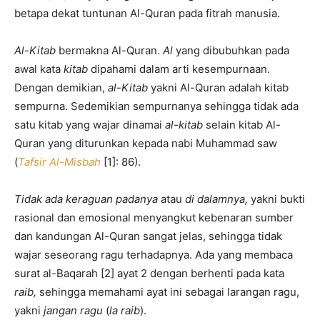
betapa dekat tuntunan Al-Quran pada fitrah manusia.
Al-Kitab
bermakna Al-Quran.
Al
yang dibubuhkan pada
awal kata
kitab
dipahami dalam arti kesempurnaan.
Dengan demikian,
al-Kitab
yakni Al-Quran adalah kitab
sempurna. Sedemikian sempurnanya sehingga tidak ada
satu kitab yang wajar dinamai
al-kitab
selain kitab Al-
Quran yang diturunkan kepada nabi Muhammad saw
(
Tafsir Al-Misbah
[1]: 86).
Tidak ada keraguan padanya
atau
di dalamnya,
yakni bukti
rasional dan emosional menyangkut kebenaran sumber
dan kandungan Al-Quran sangat jelas, sehingga tidak
wajar seseorang ragu terhadapnya. Ada yang membaca
surat al-Baqarah [2] ayat 2 dengan berhenti pada kata
raib,
sehingga memahami ayat ini sebagai larangan ragu,
yakni
jangan ragu
(
la raib
).