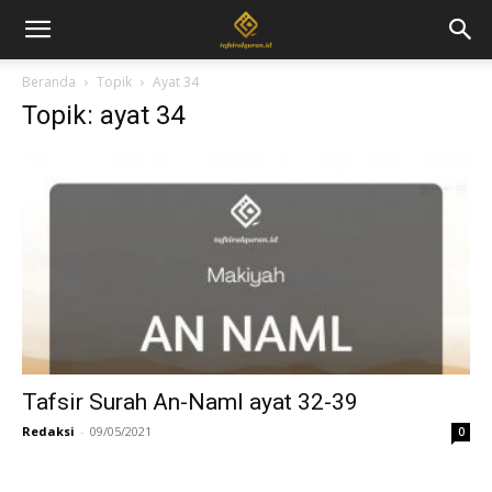
Beranda
Topik
Ayat 34
Topik: ayat 34
Tafsir Surah An-Naml ayat 32-39
Redaksi
-
09/05/2021
0