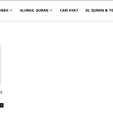
ANAH
ULUMUL QURAN
CARI AYAT
AL QURAN & T
m
0