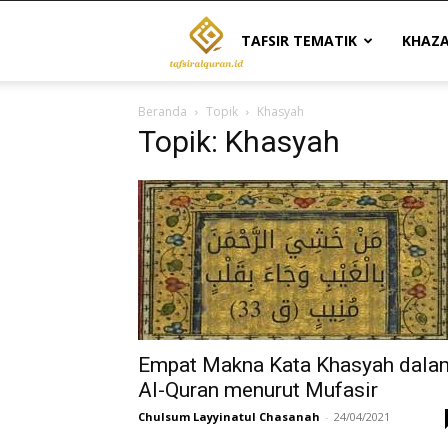
Tafsir
TAFSIR TEMATIK
KHAZ
Beranda
Topik
Khasyah
Al
Topik: Khasyah
Quran
|
Referensi
Empat Makna Kata Khasyah dala
Al-Quran menurut Mufasir
Chulsum Layyinatul Chasanah
-
24/04/2021
Tafsir