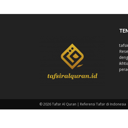
di
TE
Indonesia
tafsi
Rese
deng
ikht
pera
© 2026 Tafsir Al Quran | Referensi Tafsir di Indonesia