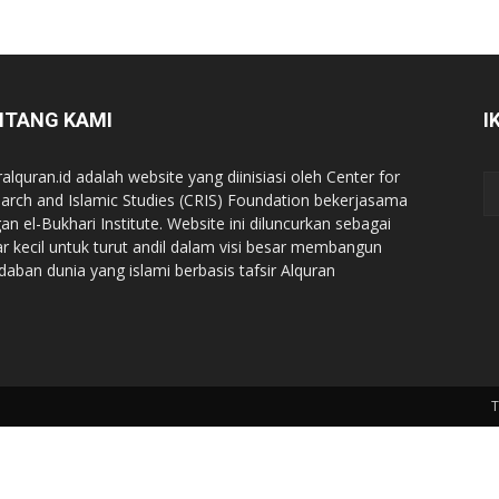
NTANG KAMI
I
ralquran.id adalah website yang diinisiasi oleh Center for
arch and Islamic Studies (CRIS) Foundation bekerjasama
an el-Bukhari Institute. Website ini diluncurkan sebagai
iar kecil untuk turut andil dalam visi besar membangun
daban dunia yang islami berbasis tafsir Alquran
T