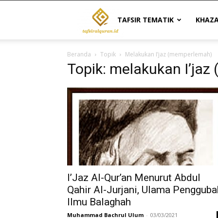
Tafsir
TAFSIR TEMATIK
KHAZ
Beranda
Topik
Melakukan I’jaz (memperlemah)
Al
Topik: melakukan I’ja
Quran
|
Referensi
I’Jaz Al-Qur’an Menurut Abdul
Qahir Al-Jurjani, Ulama Pengguba
Ilmu Balaghah
Tafsir
Muhammad Bachrul Ulum
-
03/03/2021