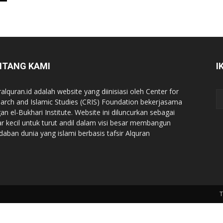
NTANG KAMI
I
ralquran.id adalah website yang diinisiasi oleh Center for
arch and Islamic Studies (CRIS) Foundation bekerjasama
an el-Bukhari Institute. Website ini diluncurkan sebagai
iar kecil untuk turut andil dalam visi besar membangun
daban dunia yang islami berbasis tafsir Alquran
T