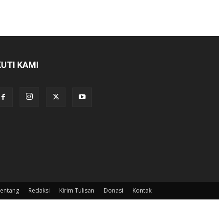
KUTI KAMI
entang
Redaksi
Kirim Tulisan
Donasi
Kontak