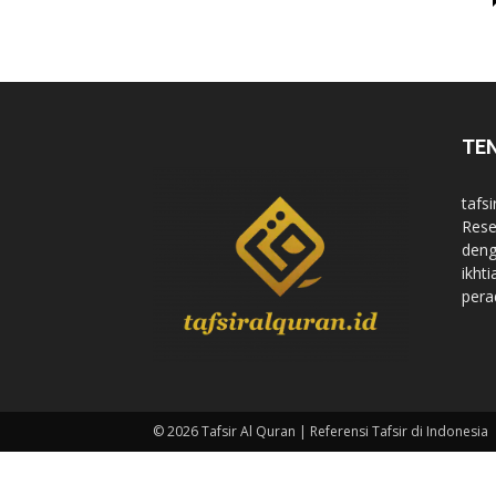
di
TE
Indonesia
tafsi
Rese
deng
ikht
pera
© 2026 Tafsir Al Quran | Referensi Tafsir di Indonesia