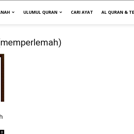
ANAH
ULUMUL QURAN
CARI AYAT
AL QURAN & T
z (memperlemah)
h
0