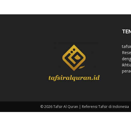
di
TE
Indonesia
tafsi
Rese
deng
ikht
pera
© 2026 Tafsir Al Quran | Referensi Tafsir di Indonesia