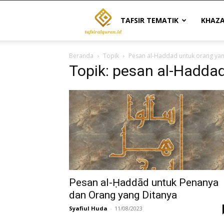
Tafsir
TAFSIR TEMATIK
KHAZ
Beranda
Topik
Pesan al-Haddad untuk orang yan
Al
Topik: pesan al-Haddad
Quran
|
Referensi
Pesan al-Ḥaddād untuk Penanya
dan Orang yang Ditanya
Syafiul Huda
-
11/08/2023
Tafsir