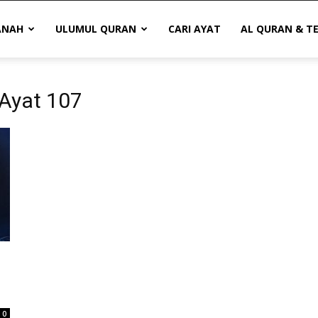
ANAH
ULUMUL QURAN
CARI AYAT
AL QURAN & T
 Ayat 107
0