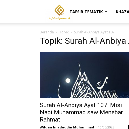
Tafsir
TAFSIR TEMATIK
KHAZ
Beranda
Topik
Surah Al-Anbiya Ayat 107
Al
Topik: Surah Al-Anbiya
Quran
|
Referensi
Surah Al-Anbiya Ayat 107: Misi
Nabi Muhammad saw Menebar
Rahmat
Tafsir
Wildan Imaduddin Muhammad
-
10/06/2023