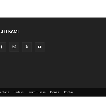
KUTI KAMI
entang
Redaksi
Kirim Tulisan
Donasi
Kontak