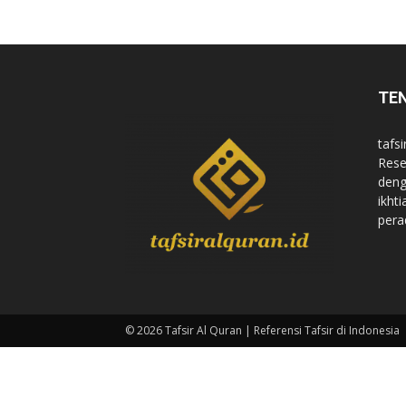
di
TE
Indonesia
tafsi
Rese
deng
ikht
pera
© 2026 Tafsir Al Quran | Referensi Tafsir di Indonesia