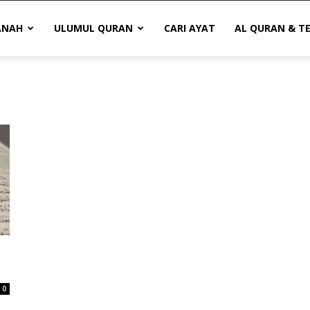
ANAH
ULUMUL QURAN
CARI AYAT
AL QURAN & T
0