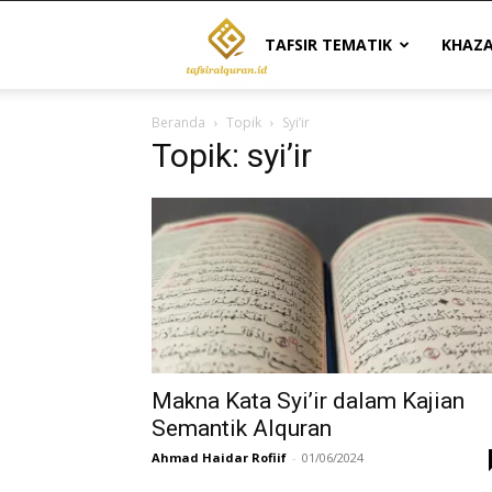
Tafsir
TAFSIR TEMATIK
KHAZ
Beranda
Topik
Syi’ir
Al
Topik: syi’ir
Quran
|
Referensi
Makna Kata Syi’ir dalam Kajian
Semantik Alquran
Ahmad Haidar Rofiif
-
01/06/2024
Tafsir