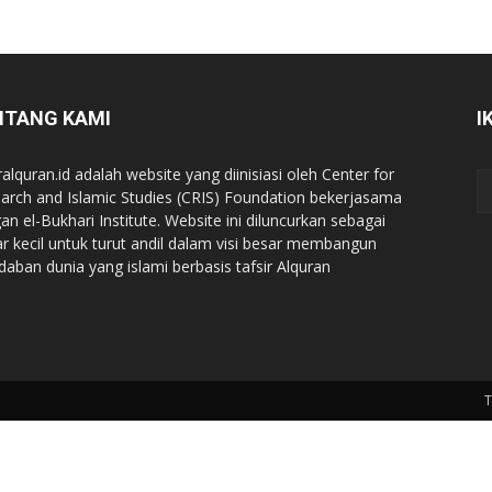
NTANG KAMI
I
ralquran.id adalah website yang diinisiasi oleh Center for
arch and Islamic Studies (CRIS) Foundation bekerjasama
an el-Bukhari Institute. Website ini diluncurkan sebagai
iar kecil untuk turut andil dalam visi besar membangun
daban dunia yang islami berbasis tafsir Alquran
T