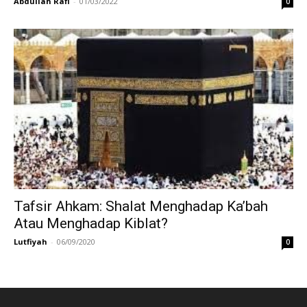
Abdullah Rafi
-
01/03/2022
0
Tafsir Ahkam: Shalat Menghadap Ka’bah
Atau Menghadap Kiblat?
Lutfiyah
-
06/09/2020
0