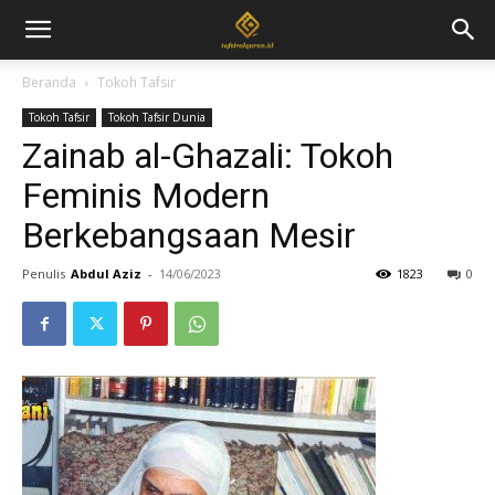
Beranda
Tokoh Tafsir
Tokoh Tafsir
Tokoh Tafsir Dunia
Zainab al-Ghazali: Tokoh
Feminis Modern
Berkebangsaan Mesir
Penulis
Abdul Aziz
-
14/06/2023
1823
0