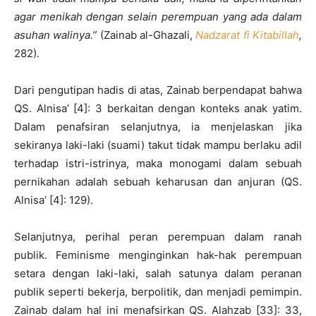
agar
menikah dengan selain perempuan yang ada dalam
asuhan walinya
.”
(Zainab al-Ghazali,
Nadzarat fi Kitabillah
,
282).
Dari pengutipan hadis di atas, Zainab berpendapat bahwa
QS. Alnisa’ [4]: 3 berkaitan dengan konteks anak yatim.
Dalam penafsiran selanjutnya, ia menjelaskan jika
sekiranya laki-laki (suami) takut tidak mampu berlaku adil
terhadap istri-istrinya, maka monogami dalam sebuah
pernikahan adalah sebuah keharusan dan anjuran (QS.
Alnisa’ [4]: 129).
Selanjutnya, perihal peran perempuan dalam ranah
publik. Feminisme menginginkan hak-hak perempuan
setara dengan laki-laki, salah satunya dalam peranan
publik seperti bekerja, berpolitik, dan menjadi pemimpin.
Zainab dalam hal ini menafsirkan QS. Alahzab [33]: 33,