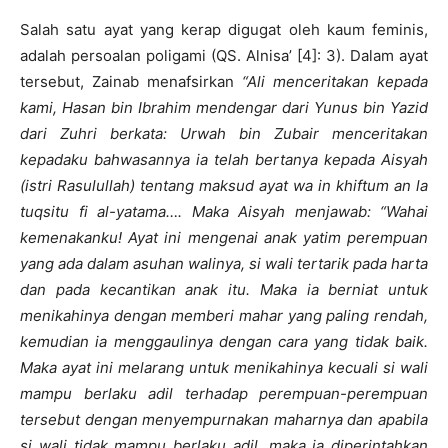
Salah satu ayat yang kerap digugat oleh kaum feminis,
adalah persoalan poligami (QS. Alnisa’ [4]: 3). Dalam ayat
tersebut, Zainab menafsirkan
“Ali menceritakan kepada
kami, Hasan bin Ibrahim mendengar dari Yunus bin Yazid
dari Zuhri berkata: Urwah bin Zubair menceritakan
kepadaku bahwasannya ia telah bertanya kepada Aisyah
(istri Rasulullah) tentang maksud ayat wa in khiftum an la
tuqsitu fi al-yatama…. Maka Aisyah menjawab: “Wahai
kemenakanku! Ayat ini mengenai anak yatim perempuan
yang ada dalam asuhan walinya, si wali tertarik pada harta
dan pada kecantikan anak itu.
Maka ia berniat untuk
menikahinya dengan memberi mahar yang paling rendah,
kemudian ia menggaulinya dengan cara yang tidak baik.
Maka ayat ini melarang untuk menikahinya kecuali si wali
mampu berlaku adil terhadap perempuan-perempuan
tersebut dengan menyempurnakan maharnya dan apabila
si wali tidak mampu berlaku adil, maka ia diperintahkan