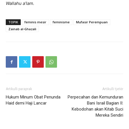
Wallahu
a
’lam.
TOPIK
feminis mesir
feminisme
Mufasir Perempuan
Zainab al-Ghazali
Artikulli paraprak
Artikulli tjetër
Hukum Minum Obat Penunda
Perpecahan dan Kemunduran
Haid demi Haji Lancar
Bani Israil Bagian II:
Kebodohan akan Kitab Suci
Mereka Sendiri