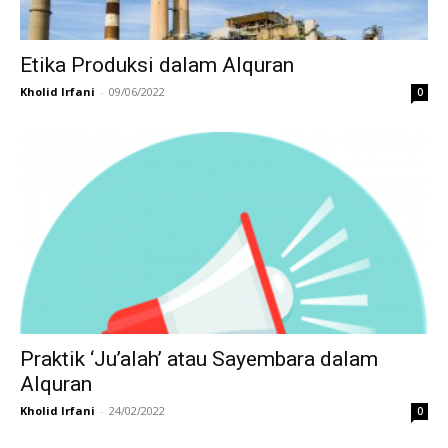
Etika Produksi dalam Alquran
Kholid Irfani
-
09/06/2022
0
Praktik ‘Ju’alah’ atau Sayembara dalam
Alquran
Kholid Irfani
-
24/02/2022
0