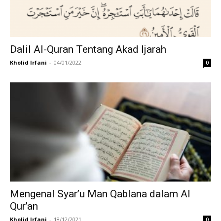
Dalil Al-Quran Tentang Akad Ijarah
Kholid Irfani
-
04/01/2022
0
Mengenal Syar’u Man Qablana dalam Al
Qur’an
Kholid Irfani
-
18/12/2021
0