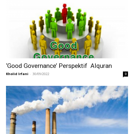
‘Good Governance’ Perspektif Alquran
Kholid Irfani
-
30/09/2022
0