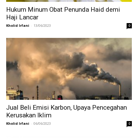
Hukum Minum Obat Penunda Haid demi
Haji Lancar
Kholid Irfani
-
13/06/2023
0
Jual Beli Emisi Karbon, Upaya Pencegahan
Kerusakan Iklim
Kholid Irfani
-
06/06/2023
0