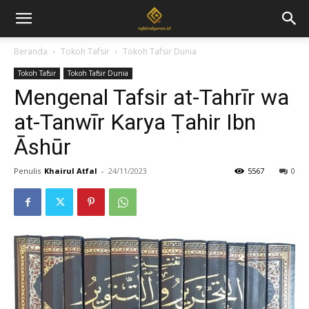
Beranda
Tokoh Tafsir
Tokoh Tafsir Dunia
Tokoh Tafsir
Tokoh Tafsir Dunia
Mengenal Tafsir at-Tahrīr wa
at-Tanwīr Karya Ṭahir Ibn
Āshūr
Penulis
Khairul Atfal
-
24/11/2023
5567
0