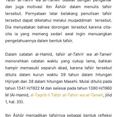
dan juga motivasi Ibn Āshūr dalam menulis tafsir
tersebut. Pernyataan latar belakang penulisan tafsir
tersebut dapat diketahui melalui
muqaddimah
tersebut.
Dia menyatakan bahwa dorongan tersebut karena cita-
cita ia yang memang sedari awal ingin menuangkan
pengetahuannya dalam bentuk tafsir.
Dalam catatan al-Hamid, tafsir
at-Tahrir wa at-Tanwir
menorehkan catatan waktu yang cukup lama, bahkan
hampir memasuki separuh abad, karena tafsir tersebut
ditulis dalam kurun waktu 39 tahun dalam hitungan
Hijriyah dan 38 dalam hitungan Masehi. Mulai ditulis pada
tahun 1341 H/1922 M dan selesai pada tahun 1380 H/1960
M (Al-Hamid,
al-Taqrib li Tafsir
at-Tahrir wa at-Tanwir
, jilid
1, hal. 35).
Ibn Āshūr menjadikan tafsirnya sebagai bentuk refleksi