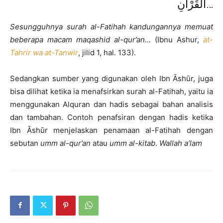
الْقُرْآنِ…
Sesungguhnya surah al-Fatihah kandungannya memuat
beberapa macam maqashid al-qur’an…
(Ibnu Ashur,
at-
Tahrir wa at-Tanwir
, jilid 1, hal. 133).
Sedangkan sumber yang digunakan oleh Ibn Āshūr, juga
bisa dilihat ketika ia menafsirkan surah al-Fatihah, yaitu ia
menggunakan Alquran dan hadis sebagai bahan analisis
dan tambahan. Contoh penafsiran dengan hadis ketika
Ibn Āshūr menjelaskan penamaan al-Fatihah dengan
sebutan
umm al-qur’an
atau
umm al-kitab
.
Wallah a’lam