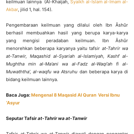
keilmuan lainnya (Al-Khaijah,
Syaikh al-Islam al-Imam al-
Akbar
, jilid 1, hal. 154).
Pengembaraan keilmuan yang dilalui oleh Ibn Āshūr
berhasil membuahkan hasil yang berupa karya-karya
yang mengisi peradaban keilmuan. Ibn Āshūr
menorehkan beberapa karyanya yaitu tafsir
at-Tahrir wa
at-Tanwir, Maqashid al-Syariah al-Islamiyah, Kashf al-
Mughtha min al-Ma’ani wa al-Fadz al-Waqi’ah fi al-
Muwaththa’, al-waqfu wa Atsruhu
dan beberapa karya di
bidang keilmuan lainnya.
Baca Juga:
Mengenal 8 Maqasid Al Quran Versi Ibnu
‘Asyur
Seputar Tafsir
at-Tahrir wa at-Tanwir
Tafsir
at-Tahrir wa at-Tanwir
diawali dengan pengantar