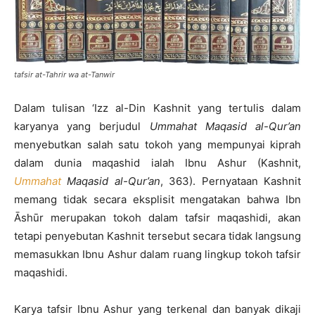
tafsir at-Tahrir wa at-Tanwir
Dalam tulisan ‘Izz al-Din Kashnit yang tertulis dalam
karyanya yang berjudul
Ummahat Maqasid al-Qur’an
menyebutkan salah satu tokoh yang mempunyai kiprah
dalam dunia maqashid ialah Ibnu Ashur (Kashnit,
Ummahat
Maqasid al-Qur’an
, 363). Pernyataan Kashnit
memang tidak secara eksplisit mengatakan bahwa Ibn
Āshūr merupakan tokoh dalam tafsir maqashidi, akan
tetapi penyebutan Kashnit tersebut secara tidak langsung
memasukkan Ibnu Ashur dalam ruang lingkup tokoh tafsir
maqashidi.
Karya tafsir Ibnu Ashur yang terkenal dan banyak dikaji