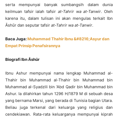
serta mempunyai banyak sumbangsih dalam dunia
keilmuan tafsir ialah tafsir
at-Tahrir wa at-Tanwir
. Oleh
karena itu, dalam tulisan ini akan mengulas terkait Ibn
Āshūr dan seputar tafsir
at-Tahrir wa at-Tanwir
.
Baca Juga:
Muhammad Thahir Ibnu &#8216;Asyur dan
Empat Prinsip Penafsirannya
Biografi Ibn Āshūr
Ibnu Ashur mempunyai nama lengkap Muhammad al-
Thahir bin Muhammad al-Thahir bin Muhammad bin
Muhammad al-Syadzili bin ‘Abd Qadir bin Muhammad bin
Ashur. Ia dilahirkan tahun 1296 H/1879 M di sebuah desa
yang bernama Marsi, yang berada di Tunisia bagian Utara.
Beliau juga terkenal dari keluarga yang religius dan
cendekiawan. Rata-rata keluarganya mempunyai kiprah