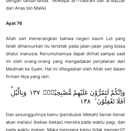
dengan tanda-tanda.” (Riwayat at-Thabrani dan al Bazzar
dari Anas bin Malik)
Ayat 76
Allah swt menerangkan bahwa negeri kaum Lut yang
telah dihancurkan itu terletak pada jalan-jalan yang biasa
dilalui manusia. Reruntuhannya dapat dilihat sampai saat
ini oleh orang-orang yang mengadakan perjalanan dari
Medinah ke Syam. Hal ini ditegaskan oleh Allah swt dalam
firman-Nya yang lain:
وَاِنَّكُمْ لَتَمُرُّوْنَ عَلَيْهِمْ مُّصْبِحِيْنَۙ ١٣٧ وَبِالَّيْلِۗ
اَفَلَا تَعْقِلُوْنَ ࣖ ١٣٨
Dan sesungguhnya kamu (penduduk Mekah) benar-benar
akan melalui (bekas-bekas) mereka pada waktu pagi, dan
pada waktu malam. Maka mengapa kamu tidak mengerti?