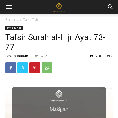
Beranda
Tafsir Tahlili
Tafsir Tahlili
Tafsir Surah al-Hijr Ayat 73-
77
Penulis
Redaksi
-
10/06/2021
2288
0