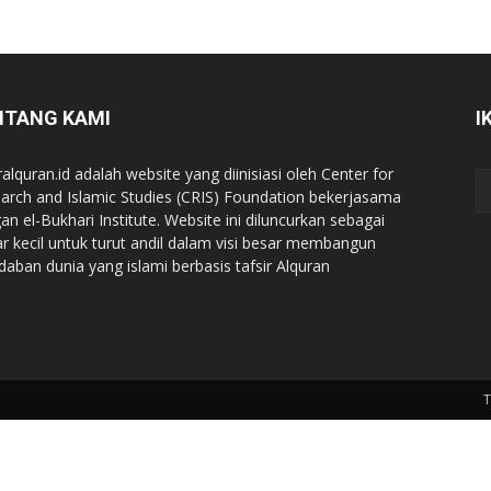
NTANG KAMI
I
ralquran.id adalah website yang diinisiasi oleh Center for
arch and Islamic Studies (CRIS) Foundation bekerjasama
an el-Bukhari Institute. Website ini diluncurkan sebagai
iar kecil untuk turut andil dalam visi besar membangun
daban dunia yang islami berbasis tafsir Alquran
T