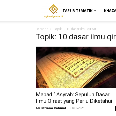
Tafsir
TAFSIR TEMATIK
KHAZ
Beranda
Topik
10 dasar ilmu qiraat
Al
Topik: 10 dasar ilmu qi
Quran
|
Referensi
Mabadi’ Asyrah: Sepuluh Dasar
Ilmu Qiraat yang Perlu Diketahui
Ali Fitriana Rahmat
-
01/02/2021
Tafsir