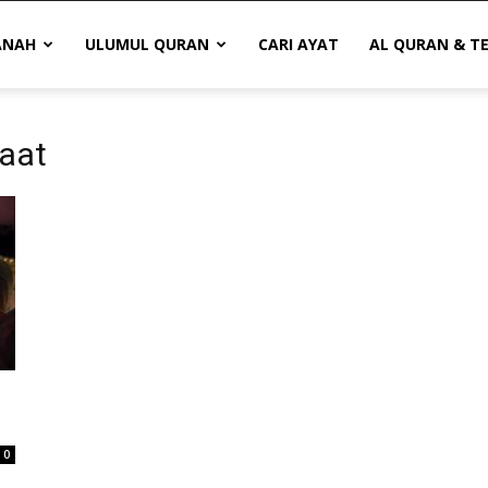
ANAH
ULUMUL QURAN
CARI AYAT
AL QURAN & T
raat
0