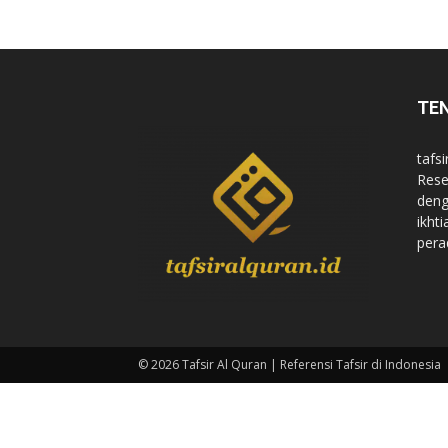
di
TE
Indonesia
tafsi
Rese
deng
ikht
pera
© 2026 Tafsir Al Quran | Referensi Tafsir di Indonesia