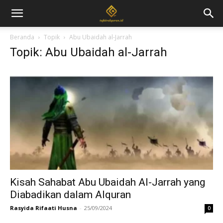
Beranda
Topik
Abu Ubaidah al-Jarrah
Topik: Abu Ubaidah al-Jarrah
Kisah Sahabat Abu Ubaidah Al-Jarrah yang
Diabadikan dalam Alquran
Rasyida Rifaati Husna
-
25/09/2024
0