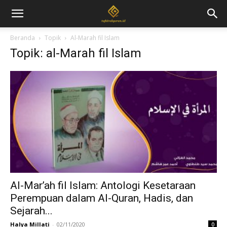
Beranda
Topik
Al-Marah fil Islam
Topik: al-Marah fil Islam
Al-Mar’ah fil Islam: Antologi Kesetaraan
Perempuan dalam Al-Quran, Hadis, dan
Sejarah...
Halya Millati
-
02/11/2020
0