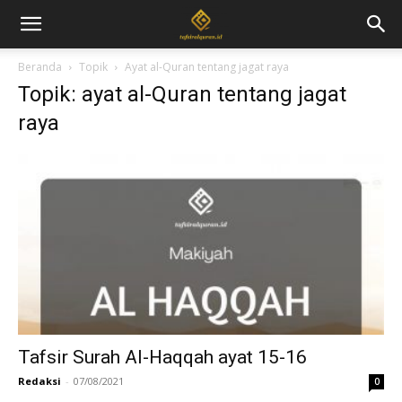
Beranda
Topik
Ayat al-Quran tentang jagat raya
Topik: ayat al-Quran tentang jagat
raya
Tafsir Surah Al-Haqqah ayat 15-16
Redaksi
-
07/08/2021
0