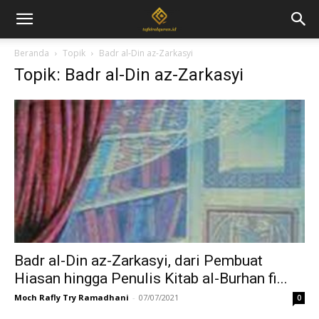
Beranda
Topik
Badr al-Din az-Zarkasyi
Topik: Badr al-Din az-Zarkasyi
Badr al-Din az-Zarkasyi, dari Pembuat
Hiasan hingga Penulis Kitab al-Burhan fi...
Moch Rafly Try Ramadhani
-
07/07/2021
0