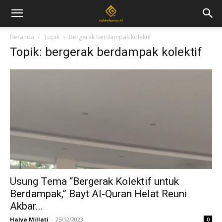
Beranda
Topik
Bergerak berdampak kolektif
Topik: bergerak berdampak kolektif
Usung Tema “Bergerak Kolektif untuk
Berdampak,” Bayt Al-Quran Helat Reuni
Akbar...
Halya Millati
-
25/12/2023
0