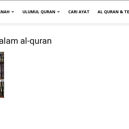
ANAH
ULUMUL QURAN
CARI AYAT
AL QURAN & T
dalam al-quran