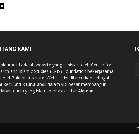
0
NTANG KAMI
I
ralquran.id adalah website yang diinisiasi oleh Center for
arch and Islamic Studies (CRIS) Foundation bekerjasama
an el-Bukhari Institute. Website ini diluncurkan sebagai
iar kecil untuk turut andil dalam visi besar membangun
daban dunia yang islami berbasis tafsir Alquran
T