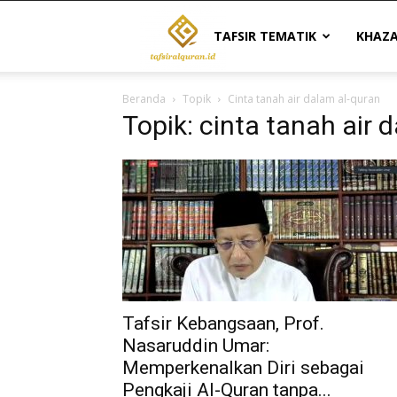
Tafsir
TAFSIR TEMATIK
KHAZ
Beranda
Topik
Cinta tanah air dalam al-quran
Al
Topik: cinta tanah air 
Quran
|
Referensi
Tafsir Kebangsaan, Prof.
Nasaruddin Umar:
Memperkenalkan Diri sebagai
Pengkaji Al-Quran tanpa...
Tafsir