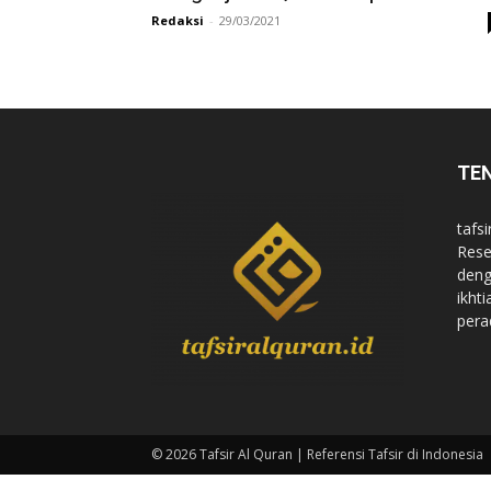
Redaksi
-
29/03/2021
di
Indonesia
TE
tafsi
Rese
deng
ikht
pera
© 2026 Tafsir Al Quran | Referensi Tafsir di Indonesia