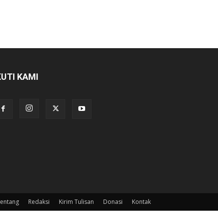
KUTI KAMI
entang
Redaksi
Kirim Tulisan
Donasi
Kontak