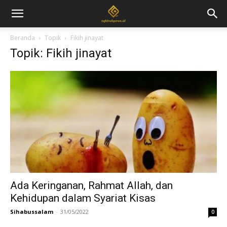
Beranda
Topik
Fikih jinayat
Topik: Fikih jinayat
Ada Keringanan, Rahmat Allah, dan
Kehidupan dalam Syariat Kisas
Sihabussalam
-
31/05/2022
0