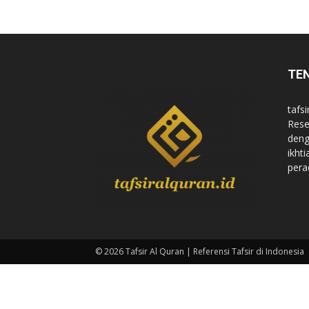
di
TE
Indonesia
tafsi
Rese
deng
ikht
pera
© 2026 Tafsir Al Quran | Referensi Tafsir di Indonesia