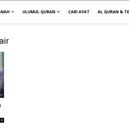
ANAH
ULUMUL QURAN
CARI AYAT
AL QURAN & T
air
n
0