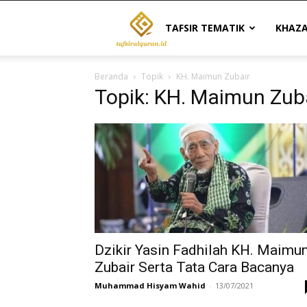
Tafsir
TAFSIR TEMATIK
KHAZ
Beranda
Topik
KH. Maimun Zubair
Al
Topik: KH. Maimun Zub
Quran
|
Referensi
Dzikir Yasin Fadhilah KH. Maimu
Zubair Serta Tata Cara Bacanya
Muhammad Hisyam Wahid
-
13/07/2021
Tafsir