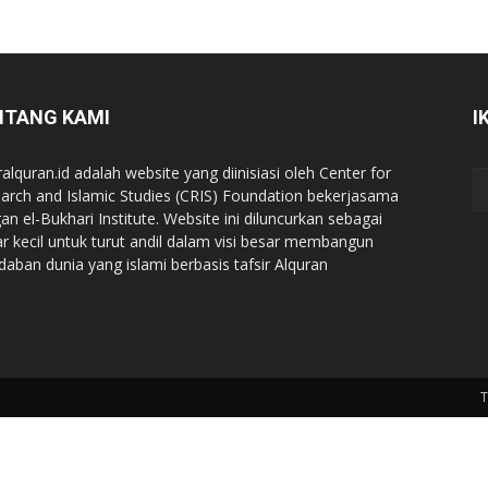
NTANG KAMI
I
ralquran.id adalah website yang diinisiasi oleh Center for
arch and Islamic Studies (CRIS) Foundation bekerjasama
an el-Bukhari Institute. Website ini diluncurkan sebagai
iar kecil untuk turut andil dalam visi besar membangun
daban dunia yang islami berbasis tafsir Alquran
T