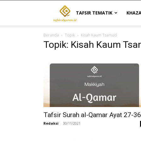
Tafsir
TAFSIR TEMATIK
KHAZ
Beranda
Topik
Kisah Kaum Tsamud
Al
Topik: Kisah Kaum Ts
Quran
|
Referensi
Tafsir Surah al-Qamar Ayat 27-36
Redaksi
-
30/11/2021
Tafsir