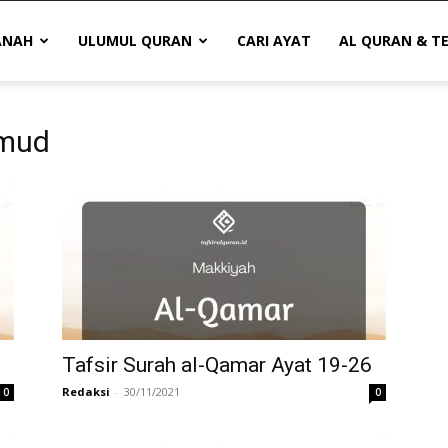
ANAH
ULUMUL QURAN
CARI AYAT
AL QURAN & T
amud
Tafsir Surah al-Qamar Ayat 19-26
Redaksi
-
30/11/2021
0
0