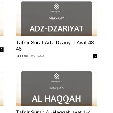
Tafsir Surat Adz-Dzariyat Ayat 43-
46
0
Redaksi
-
04/11/2021
0
Tafsir Surah Al-Haqqah ayat 1-4