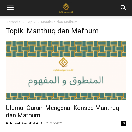
Beranda
Topik
Manthuq dan Mafhum
Topik: Manthuq dan Mafhum
Ulumul Quran: Mengenal Konsep Manthuq
dan Mafhum
Achmad Syariful Afif
-
23/05/2021
0