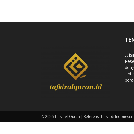
di
TE
Indonesia
tafsi
Rese
deng
ikht
pera
© 2026 Tafsir Al Quran | Referensi Tafsir di Indonesia