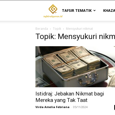
Tafsir
TAFSIR TEMATIK
KHAZ
Beranda
Topik
Mensyukuri nikmat
Al
Topik: Mensyukuri nik
Quran
|
Referensi
Istidraj: Jebakan Nikmat bagi
Mereka yang Tak Taat
Virda Amelia Febriana
-
05/11/2024
Tafsir