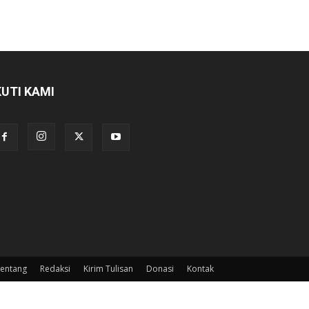
KUTI KAMI
entang
Redaksi
Kirim Tulisan
Donasi
Kontak