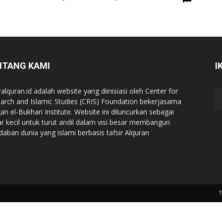
NTANG KAMI
I
ralquran.id adalah website yang diinisiasi oleh Center for
arch and Islamic Studies (CRIS) Foundation bekerjasama
an el-Bukhari Institute. Website ini diluncurkan sebagai
iar kecil untuk turut andil dalam visi besar membangun
daban dunia yang islami berbasis tafsir Alquran
T