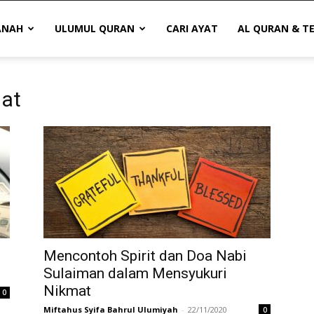
ANAH
ULUMUL QURAN
CARI AYAT
AL QURAN & T
mat
Mencontoh Spirit dan Doa Nabi
Sulaiman dalam Mensyukuri
Nikmat
0
Miftahus Syifa Bahrul Ulumiyah
-
22/11/2020
0