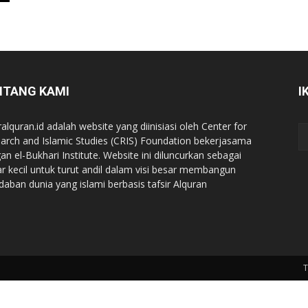
NTANG KAMI
I
ralquran.id adalah website yang diinisiasi oleh Center for
arch and Islamic Studies (CRIS) Foundation bekerjasama
an el-Bukhari Institute. Website ini diluncurkan sebagai
iar kecil untuk turut andil dalam visi besar membangun
daban dunia yang islami berbasis tafsir Alquran
T