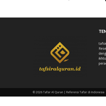
di
TE
Indonesia
tafsi
Rese
deng
ikht
pera
© 2026 Tafsir Al Quran | Referensi Tafsir di Indonesia