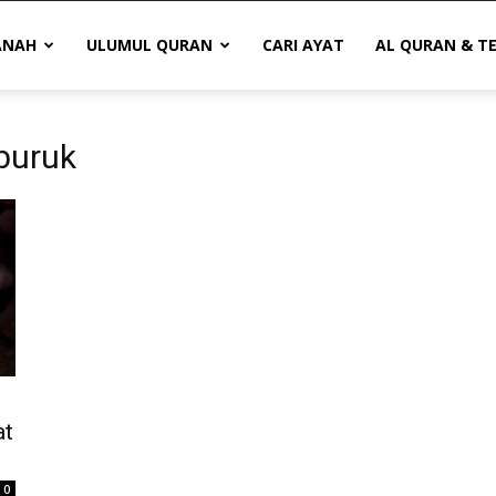
ANAH
ULUMUL QURAN
CARI AYAT
AL QURAN & T
 buruk
at
0