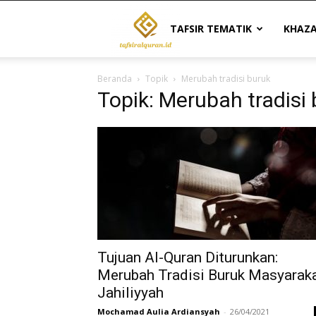
Tafsir
TAFSIR TEMATIK
KHAZ
Beranda
Topik
Merubah tradisi buruk
Al
Topik: Merubah tradisi
Quran
|
Referensi
Tujuan Al-Quran Diturunkan:
Merubah Tradisi Buruk Masyarak
Jahiliyyah
Tafsir
Mochamad Aulia Ardiansyah
-
26/04/2021