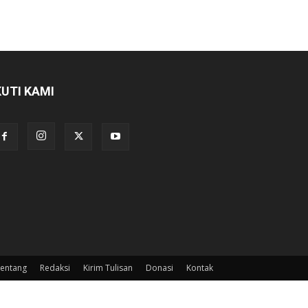
KUTI KAMI
entang
Redaksi
Kirim Tulisan
Donasi
Kontak