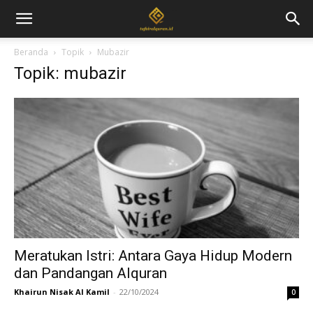
Beranda
Topik
Mubazir
Topik: mubazir
Meratukan Istri: Antara Gaya Hidup Modern
dan Pandangan Alquran
Khairun Nisak Al Kamil
-
22/10/2024
0